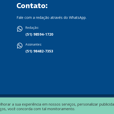
Contato:
Fale com a redação através do WhatsApp.
Redação:
(51) 98594-1720
Assinantes:
(51) 98482-7353
orar a sua experiência em nossos serviços, personalizar publicid
viços, você concorda com tal monitoramento.