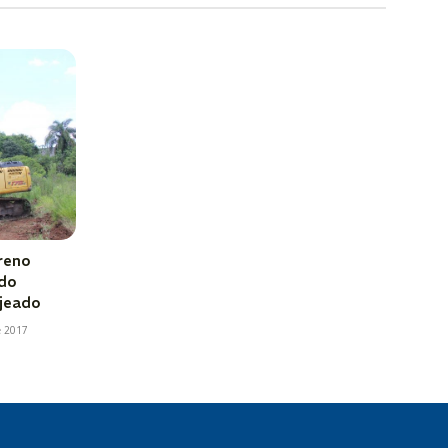
rreno
 do
jeado
e 2017