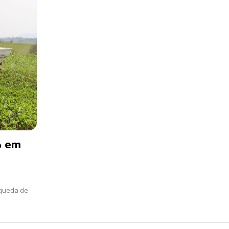
% em
 queda de