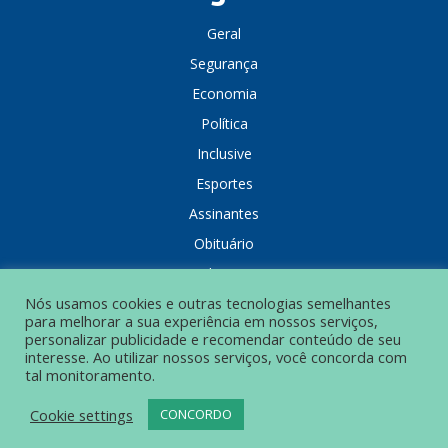
Geral
Segurança
Economia
Política
Inclusive
Esportes
Assinantes
Obituário
Colunistas
Nós usamos cookies e outras tecnologias semelhantes
para melhorar a sua experiência em nossos serviços,
personalizar publicidade e recomendar conteúdo de seu
interesse. Ao utilizar nossos serviços, você concorda com
tal monitoramento.
POLÍTICA DE PRIVACIDADE
Cookie settings
CONCORDO
© Grupo Popular de Comunicação – Todos os direitos reservados.