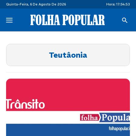
Quinta-Feira, 6 De Agosto De 2026
Hora:
17:54:53
Teutâonia