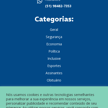
(51) 98482-7353
Categorias:
Geral
Segurança
Economia
Política
Inclusive
Esportes
Assinantes
Obituário
Colunistas
Nós usamos cookies e outras tecnologias semelhantes
para melhorar a sua experiência em nossos serviços,
personalizar publicidade e recomendar conteúdo de seu
interesse. Ao utilizar nossos serviços, você concorda com