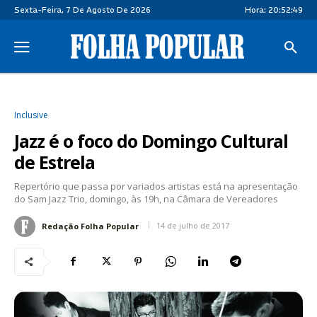
Sexta-Feira, 7 De Agosto De 2026
Hora:
20:52:49
Inclusive
Jazz é o foco do Domingo Cultural
de Estrela
Repertório que passa por variados artistas está na apresentação
do Sam Jazz Trio, domingo, às 19h, na Câmara de Vereadores
14 de julho de 2017
Redação Folha Popular