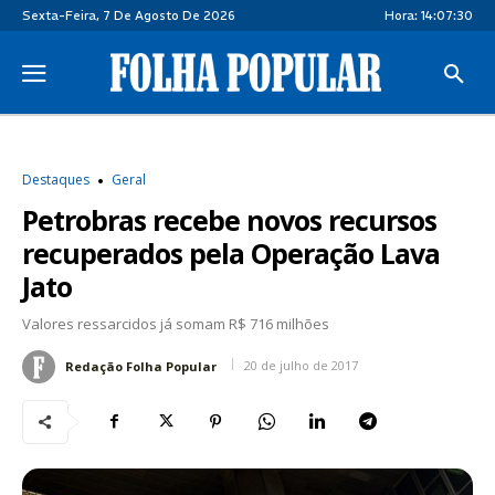
Sexta-Feira, 7 De Agosto De 2026
Hora:
14:07:30
Destaques
Geral
Petrobras recebe novos recursos
recuperados pela Operação Lava
Jato
Valores ressarcidos já somam R$ 716 milhões
20 de julho de 2017
Redação Folha Popular