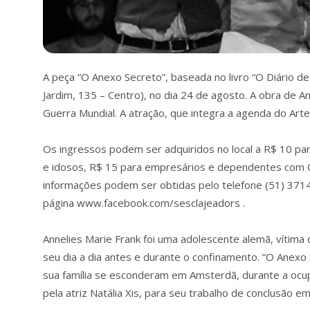
A peça “O Anexo Secreto”, baseada no livro “O Diário d
Jardim, 135 – Centro), no dia 24 de agosto. A obra de A
Guerra Mundial. A atração, que integra a agenda do Arte
Os ingressos podem ser adquiridos no local a R$ 10 p
e idosos, R$ 15 para empresários e dependentes com Ca
informações podem ser obtidas pelo telefone (51) 371
página www.facebook.com/sesclajeadors .
Annelies Marie Frank foi uma adolescente alemã, vítima 
seu dia a dia antes e durante o confinamento. “O Anexo
sua família se esconderam em Amsterdã, durante a ocu
pela atriz Natália Xis, para seu trabalho de conclusão 