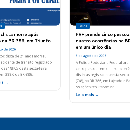
ça
Polícia
clista morre após
PRF prende cinco pesso
o na BR-386, em Triunfo
quatro ocorrências na B
em um único dia
to de 2026
8 de agosto de 2026
ciclista de 21 anos morreu
acidente de trânsito registrado
A Polícia Rodoviária Federal pr
a das 18h05 desta sexta-feira
cinco pessoas em quatro ocorrê
 km 388,6 da BR-386,...
distintas registradas nesta sexta-
(7/8), na BR-386, em Lajeado e 
is →
As ações resultaram no...
Leia mais →