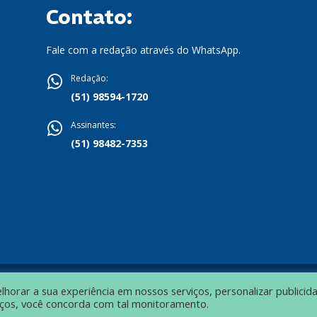
Contato:
Fale com a redação através do WhatsApp.
Redação:
(51) 98594-1720
Assinantes:
(51) 98482-7353
orar a sua experiência em nossos serviços, personalizar publicid
viços, você concorda com tal monitoramento.