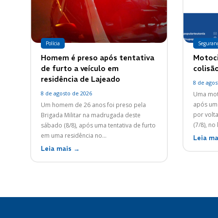
Polícia
Seguran
Homem é preso após tentativa
Motoci
de furto a veículo em
colisã
residência de Lajeado
8 de agos
8 de agosto de 2026
Uma moto
após um 
Um homem de 26 anos foi preso pela
por volt
Brigada Militar na madrugada deste
(7/8), no
sábado (8/8), após uma tentativa de furto
em uma residência no...
Leia ma
Leia mais →