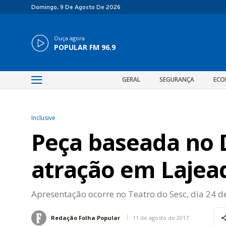
Domingo, 9 De Agosto De 2026
Ouça agora
POPULAR FM 96.9
GERAL
SEGURANÇA
ECO
Inclusive
Peça baseada no 
atração em Lajea
Apresentação ocorre no Teatro do Sesc, dia 24 de
11 de agosto de 2017
Redação Folha Popular