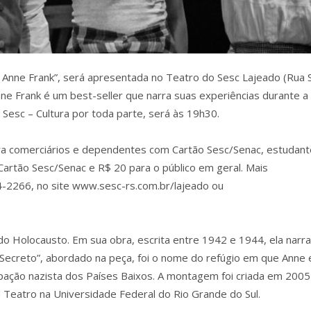
e Anne Frank”, será apresentada no Teatro do Sesc Lajeado (Rua S
nne Frank é um best-seller que narra suas experiências durante a
 Sesc – Cultura por toda parte, será às 19h30.
ara comerciários e dependentes com Cartão Sesc/Senac, estudan
rtão Sesc/Senac e R$ 20 para o público em geral. Mais
4-2266, no site www.sesc-rs.com.br/lajeado ou
do Holocausto. Em sua obra, escrita entre 1942 e 1944, ela narra
 Secreto”, abordado na peça, foi o nome do refúgio em que Anne 
pação nazista dos Países Baixos. A montagem foi criada em 2005
em Teatro na Universidade Federal do Rio Grande do Sul.