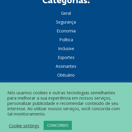
Categorias:
Geral
Segurança
Economia
Política
Inclusive
Esportes
Assinantes
Obituário
Colunistas
Nós usamos cookies e outras tecnologias semelhantes
para melhorar a sua experiência em nossos serviços,
personalizar publicidade e recomendar conteúdo de seu
interesse. Ao utilizar nossos serviços, você concorda com
tal monitoramento.
POLÍTICA DE PRIVACIDADE
Cookie settings
CONCORDO
© Grupo Popular de Comunicação – Todos os direitos reservados.