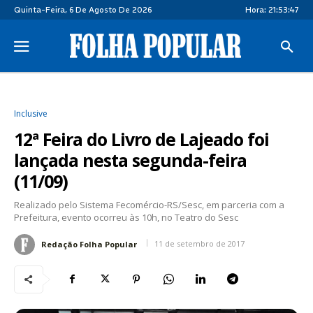
Quinta-Feira, 6 De Agosto De 2026
Hora:
21:53:48
Inclusive
12ª Feira do Livro de Lajeado foi
lançada nesta segunda-feira
(11/09)
Realizado pelo Sistema Fecomércio-RS/Sesc, em parceria com a
Prefeitura, evento ocorreu às 10h, no Teatro do Sesc
11 de setembro de 2017
Redação Folha Popular