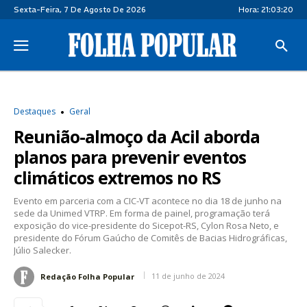
Sexta-Feira, 7 De Agosto De 2026
Hora:
21:03:20
Destaques
Geral
Reunião-almoço da Acil aborda
planos para prevenir eventos
climáticos extremos no RS
Evento em parceria com a CIC-VT acontece no dia 18 de junho na
sede da Unimed VTRP. Em forma de painel, programação terá
exposição do vice-presidente do Sicepot-RS, Cylon Rosa Neto, e
presidente do Fórum Gaúcho de Comitês de Bacias Hidrográficas,
Júlio Salecker.
11 de junho de 2024
Redação Folha Popular