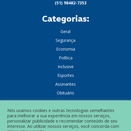
(51) 98482-7353
Categorias:
Geral
Segurança
Economia
Política
Inclusive
Esportes
Assinantes
Obituário
Colunistas
Nós usamos cookies e outras tecnologias semelhantes
para melhorar a sua experiência em nossos serviços,
personalizar publicidade e recomendar conteúdo de seu
interesse. Ao utilizar nossos serviços, você concorda com