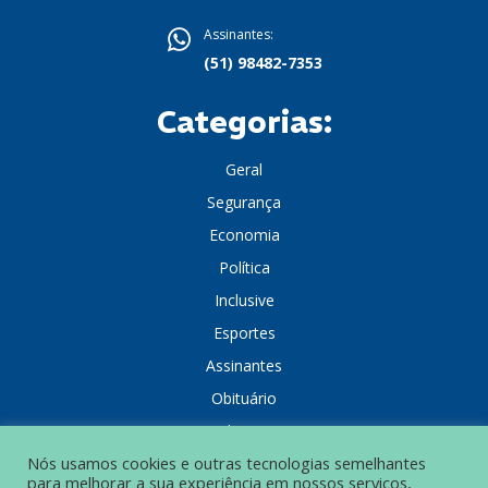
Assinantes:
(51) 98482-7353
Categorias:
Geral
Segurança
Economia
Política
Inclusive
Esportes
Assinantes
Obituário
Colunistas
Nós usamos cookies e outras tecnologias semelhantes
para melhorar a sua experiência em nossos serviços,