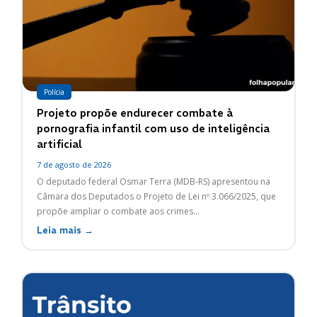
Polícia
Projeto propõe endurecer combate à
pornografia infantil com uso de inteligência
artificial
7 de agosto de 2026
O deputado federal Osmar Terra (MDB-RS) apresentou na
Câmara dos Deputados o Projeto de Lei nº 3.066/2025, que
propõe ampliar o combate aos crimes...
Leia mais →