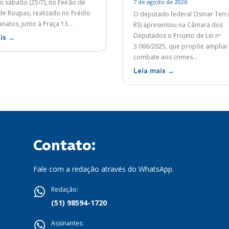
 sábado (25/7), no Feirão de
7 de agosto de 2026
e Roupas, realizado no Prédio
O deputado federal Osmar Terr
natos, junto à Praça 13...
RS) apresentou na Câmara dos
Deputados o Projeto de Lei nº
is →
3.066/2025, que propõe ampliar
combate aos crimes...
Leia mais →
Contato:
Fale com a redação através do WhatsApp.
Redação:
(51) 98594-1720
Assinantes: