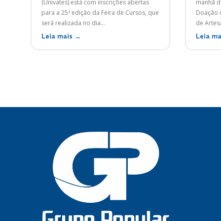
(Univates) está com inscrições abertas
manhã do
para a 25ª edição da Feira de Cursos, que
Doação d
será realizada no dia...
de Artesa
Leia mais →
Leia ma