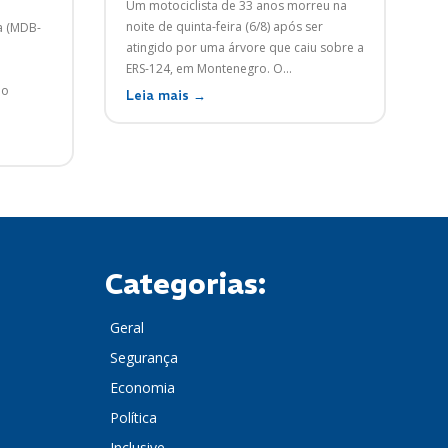
Um motociclista de 33 anos morreu na
noite de quinta-feira (6/8) após ser
a (MDB-
atingido por uma árvore que caiu sobre a
ERS-124, em Montenegro. O...
 o
Leia mais →
Categorias:
Geral
Segurança
Economia
Política
Inclusive