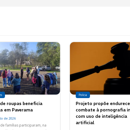
es
Polícia
 de roupas beneficia
Projeto propõe endurece
as em Paverama
combate à pornografia in
com uso de inteligência
to de 2026
artificial
de famílias participaram, na