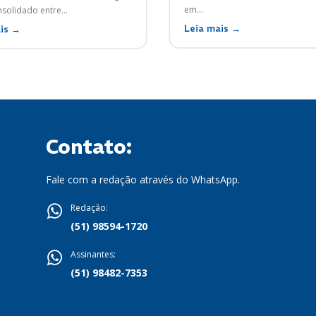
em...
nsolidado entre...
Leia mais →
is →
Contato:
Fale com a redação através do WhatsApp.
Redação:
(51) 98594-1720
Assinantes:
(51) 98482-7353