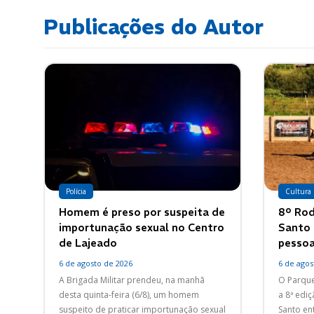
Publicações do Autor
Polícia
Cultura
Homem é preso por suspeita de
8º Rod
importunação sexual no Centro
Santo 
de Lajeado
pessoa
6 de agosto de 2026
6 de agos
A Brigada Militar prendeu, na manhã
O Parque
desta quinta-feira (6/8), um homem
a 8ª edi
suspeito de praticar importunação sexual
Santo ent