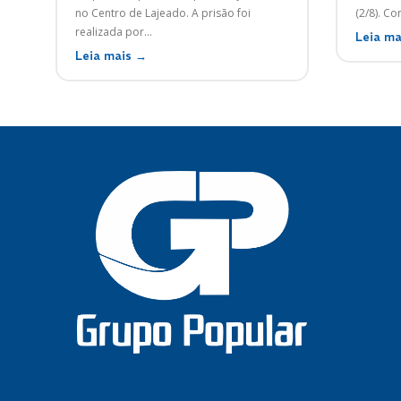
no Centro de Lajeado. A prisão foi
(2/8). Co
realizada por...
Leia ma
Leia mais →