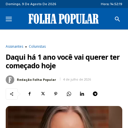
Domingo, 9 De Agosto De 2026
Hora:
14:52:19
Assinantes
Colunistas
Daqui há 1 ano você vai querer ter
começado hoje
4 de julho de 2026
Redação Folha Popular