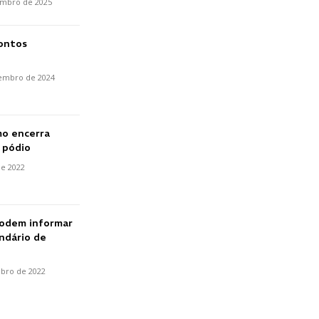
embro de 2025
Pontos
embro de 2024
mo encerra
 pódio
e 2022
podem informar
endário de
ubro de 2022