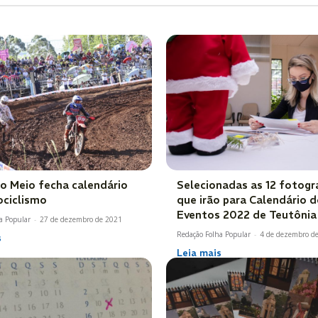
do Meio fecha calendário
Selecionadas as 12 fotogr
ciclismo
que irão para Calendário d
Eventos 2022 de Teutônia
a Popular
-
27 de dezembro de 2021
Redação Folha Popular
-
4 de dezembro d
s
Leia mais