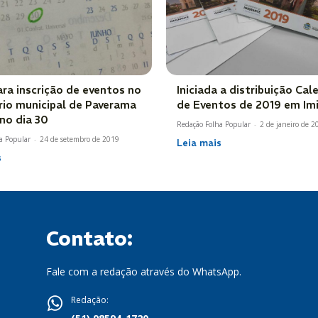
ara inscrição de eventos no
Iniciada a distribuição Cal
rio municipal de Paverama
de Eventos de 2019 em Im
no dia 30
Redação Folha Popular
-
2 de janeiro de 2
a Popular
-
24 de setembro de 2019
Leia mais
s
Contato:
Fale com a redação através do WhatsApp.
Redação: