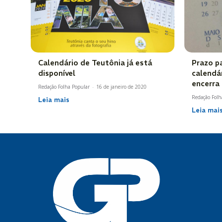
Calendário de Teutônia já está
Prazo p
disponível
calendá
encerra 
Redação Folha Popular
-
16 de janeiro de 2020
Redação Folh
Leia mais
Leia mai