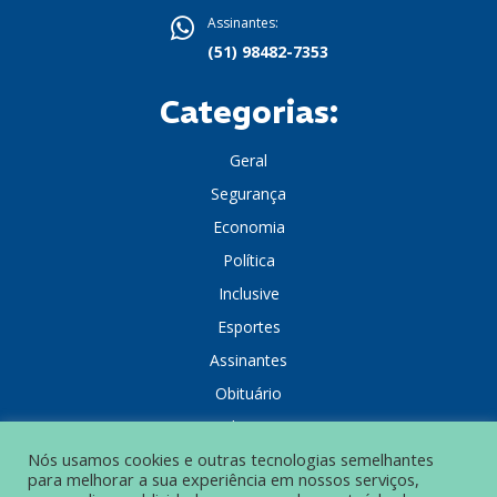
Assinantes:
(51) 98482-7353
Categorias:
Geral
Segurança
Economia
Política
Inclusive
Esportes
Assinantes
Obituário
Colunistas
Nós usamos cookies e outras tecnologias semelhantes
para melhorar a sua experiência em nossos serviços,