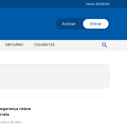
Hora:
02:10:00
Assinar
Entrar
OBITUÁRIO
COLUNISTAS
Segurança reúne
trela
embro de 2021