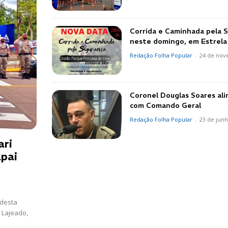
Corrida e Caminhada pela 
neste domingo, em Estrela
Redação Folha Popular
-
24 de nov
Coronel Douglas Soares ali
com Comando Geral
Redação Folha Popular
-
23 de jun
ari
apai
 desta
 Lajeado,