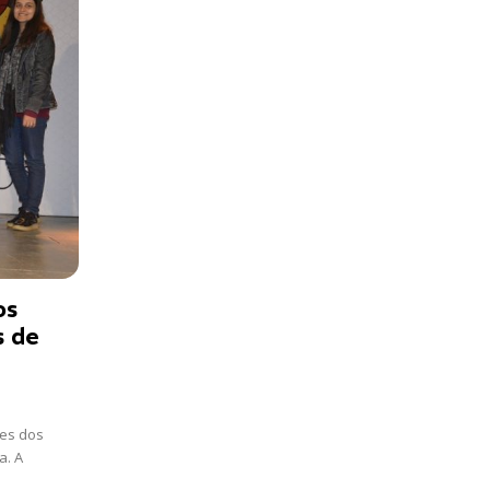
os
s de
res dos
a. A