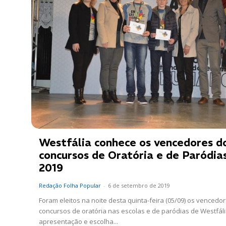
Westfália conhece os vencedores d
concursos de Oratória e de Paródia
2019
Redação Folha Popular
-
6 de setembro de 2019
Foram eleitos na noite desta quinta-feira (05/09) os vencedo
concursos de oratória nas escolas e de paródias de Westfáli
apresentação e escolha...