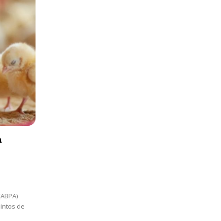
a
(ABPA)
intos de