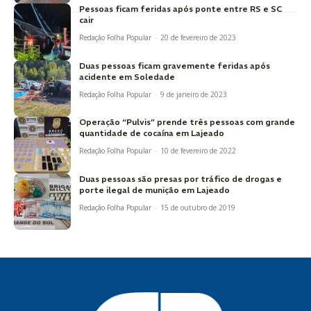
Pessoas ficam feridas após ponte entre RS e SC
cair
Redação Folha Popular
-
20 de fevereiro de 2023
Duas pessoas ficam gravemente feridas após
acidente em Soledade
Redação Folha Popular
-
9 de janeiro de 2023
Operação “Pulvis” prende três pessoas com grande
quantidade de cocaína em Lajeado
Redação Folha Popular
-
10 de fevereiro de 2022
Duas pessoas são presas por tráfico de drogas e
porte ilegal de munição em Lajeado
Redação Folha Popular
-
15 de outubro de 2019