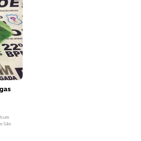
ogas
1) um
ro São