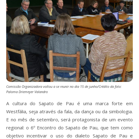
Comissão Organizadora voltou a se reunir no dia 15 de junho/Crédito da foto:
Paloma Driemeyer Valandro
A cultura do Sapato de Pau é uma marca forte em
Westfália, seja através da fala, da dança ou da simbologia.
E no mês de setembro, será protagonista de um evento
regional: o 6º Encontro do Sapato de Pau, que tem como
objetivo incentivar o uso do dialeto Sapato de Pau e