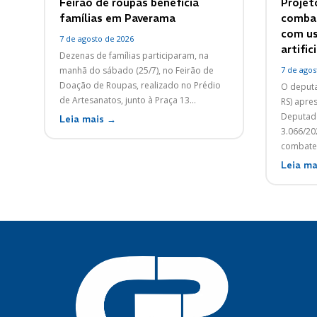
Feirão de roupas beneficia
Projet
famílias em Paverama
combat
com us
7 de agosto de 2026
artifici
Dezenas de famílias participaram, na
manhã do sábado (25/7), no Feirão de
7 de agos
Doação de Roupas, realizado no Prédio
O deputa
de Artesanatos, junto à Praça 13...
RS) apre
Deputado
Leia mais →
3.066/20
combate 
Leia ma