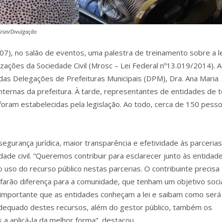
Grün/Divulgação
3/07), no salão de eventos, uma palestra de treinamento sobre a l
ações da Sociedade Civil (Mrosc – Lei Federal nº13.019/2014). A
das Delegações de Prefeituras Municipais (DPM), Dra. Ana Maria
 internas da prefeitura. À tarde, representantes de entidades de 
foram estabelecidas pela legislação. Ao todo, cerca de 150 pess
egurança jurídica, maior transparência e efetividade às parcerias
ade civil. “Queremos contribuir para esclarecer junto às entidad
 uso do recurso público nestas parcerias. O contribuinte precisa 
 farão diferença para a comunidade, que tenham um objetivo socia
 importante que as entidades conheçam a lei e saibam como será
 inadequado destes recursos, além do gestor público, também os
 a aplicá-la da melhor forma”, destacou.