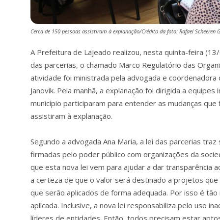
Cerca de 150 pessoas assistiram à explanação/Crédito da foto: Rafael Scheeren 
A Prefeitura de Lajeado realizou, nesta quinta-feira (1
das parcerias, o chamado Marco Regulatório das Organiz
atividade foi ministrada pela advogada e coordenadora 
Janovik. Pela manhã, a explanação foi dirigida a equipes
município participaram para entender as mudanças que 
assistiram à explanação.
Segundo a advogada Ana Maria, a lei das parcerias traz s
firmadas pelo poder público com organizações da socied
que esta nova lei vem para ajudar a dar transparência ao
a certeza de que o valor será destinado a projetos que
que serão aplicados de forma adequada. Por isso é tão
aplicada. Inclusive, a nova lei responsabiliza pelo uso
líderes de entidades. Então, todos precisam estar aptos