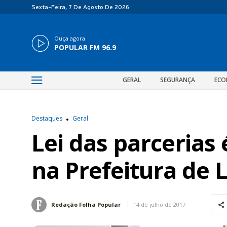
Sexta-Feira, 7 De Agosto De 2026
Ouça agora
POPULAR FM 96.9
GERAL
SEGURANÇA
ECO
Destaques
Geral
Lei das parceria
na Prefeitura de 
14 de julho de 2017
Redação Folha Popular