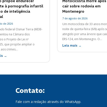
o propõe endurecer
Motociclista morre após
e à pornografia infantil
cair sobre rodovia em
o de inteligência
Montenegro
al
7 de agosto de 2026
to de 2026
Um motociclista de 33 anos mor
noite de quinta-feira (6/8) após s
do federal Osmar Terra (MDB-
atingido por uma árvore que cai
sentou na Câmara dos
ERS-124, em Montenegro. O...
s o Projeto de Lei nº
25, que propõe ampliar o
Leia mais →
aos crimes...
is →
Contato:
Fale com a redação através do WhatsApp.