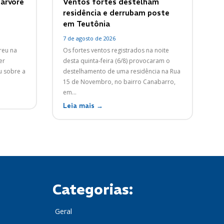
 árvore
Ventos fortes destelham
residência e derrubam poste
em Teutônia
7 de agosto de 2026
reu na
Os fortes ventos registrados na noite
er
desta quinta-feira (6/8) provocaram o
u sobre a
destelhamento de uma residência na Rua
15 de Novembro, no bairro Canabarro,
em...
Leia mais →
Categorias:
Geral