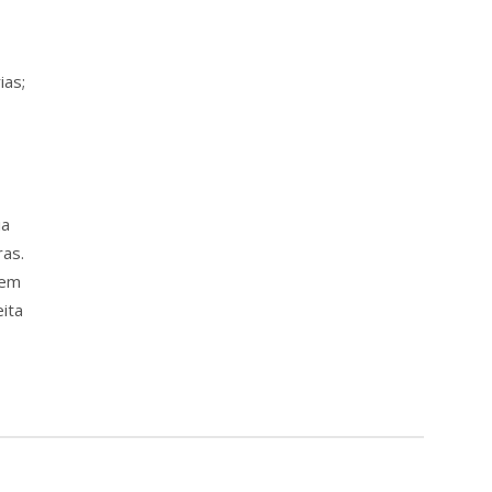
ias;
ia
ras.
sem
eita