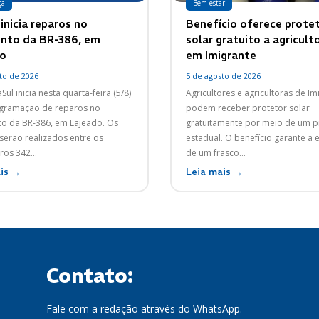
ça
Bem-estar
inicia reparos no
Benefício oferece prote
nto da BR-386, em
solar gratuito a agricult
o
em Imigrante
to de 2026
5 de agosto de 2026
Sul inicia nesta quarta-feira (5/8)
Agricultores e agricultoras de Im
gramação de reparos no
podem receber protetor solar
o da BR-386, em Lajeado. Os
gratuitamente por meio de um 
 serão realizados entre os
estadual. O benefício garante a 
os 342...
de um frasco...
is →
Leia mais →
Contato:
Fale com a redação através do WhatsApp.