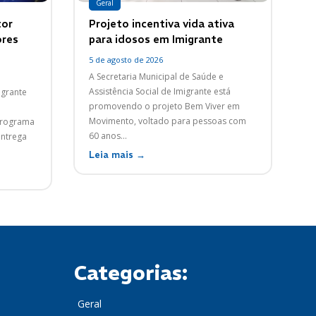
Geral
tor
Projeto incentiva vida ativa
ores
para idosos em Imigrante
5 de agosto de 2026
A Secretaria Municipal de Saúde e
Assistência Social de Imigrante está
igrante
promovendo o projeto Bem Viver em
Movimento, voltado para pessoas com
programa
60 anos...
entrega
Leia mais →
Categorias:
Geral