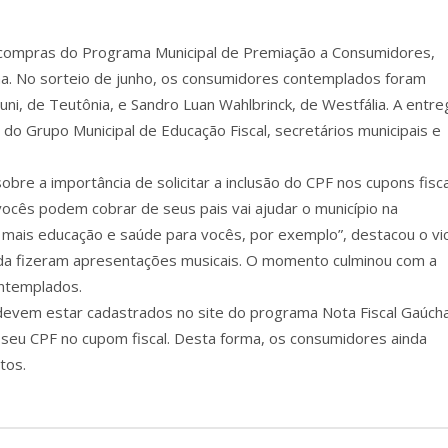
-compras do Programa Municipal de Premiação a Consumidores,
cha. No sorteio de junho, os consumidores contemplados foram
ni, de Teutônia, e Sandro Luan Wahlbrinck, de Westfália. A entre
o Grupo Municipal de Educação Fiscal, secretários municipais e
bre a importância de solicitar a inclusão do CPF nos cupons fisc
vocês podem cobrar de seus pais vai ajudar o município na
 mais educação e saúde para vocês, por exemplo”, destacou o vi
ainda fizeram apresentações musicais. O momento culminou com a
ontemplados.
evem estar cadastrados no site do programa Nota Fiscal Gaúcha
 seu CPF no cupom fiscal. Desta forma, os consumidores ainda
tos.