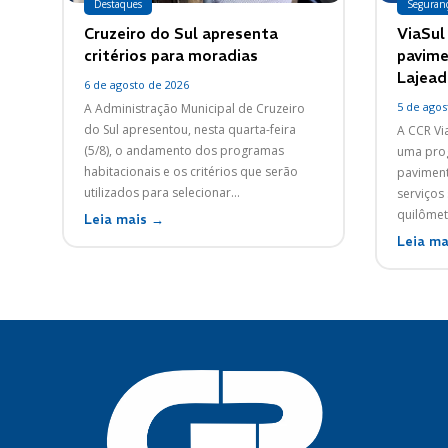
Destaques
Seguran
Cruzeiro do Sul apresenta
ViaSul 
critérios para moradias
pavime
Lajead
6 de agosto de 2026
5 de agos
A Administração Municipal de Cruzeiro
do Sul apresentou, nesta quarta-feira
A CCR Via
(5/8), o andamento dos programas
uma pro
habitacionais e os critérios que serão
paviment
utilizados para selecionar...
serviços
quilômetr
Leia mais →
Leia ma