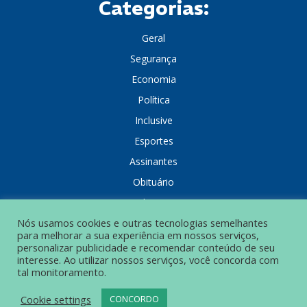
Categorias:
Geral
Segurança
Economia
Política
Inclusive
Esportes
Assinantes
Obituário
Colunistas
Nós usamos cookies e outras tecnologias semelhantes
para melhorar a sua experiência em nossos serviços,
personalizar publicidade e recomendar conteúdo de seu
interesse. Ao utilizar nossos serviços, você concorda com
tal monitoramento.
POLÍTICA DE PRIVACIDADE
Cookie settings
CONCORDO
© Grupo Popular de Comunicação – Todos os direitos reservados.