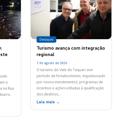
Destaques
m
Turismo avança com integração
oste
regional
7 de agosto de 2026
O turismo do Vale do Taquari vive
período de fortalecimento, impulsionado
noite
por novos investimentos, programas de
ram o
incentivo e ações voltadas à qualificação
a na Rua
dos destinos...
abarro,
Leia mais →