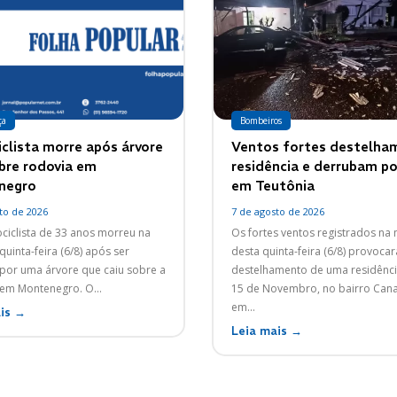
ça
Bombeiros
clista morre após árvore
Ventos fortes destelha
obre rodovia em
residência e derrubam p
negro
em Teutônia
to de 2026
7 de agosto de 2026
iclista de 33 anos morreu na
Os fortes ventos registrados na 
quinta-feira (6/8) após ser
desta quinta-feira (6/8) provoca
 por uma árvore que caiu sobre a
destelhamento de uma residênci
ERS-124, em Montenegro. O...
15 de Novembro, no bairro Can
em...
is →
Leia mais →