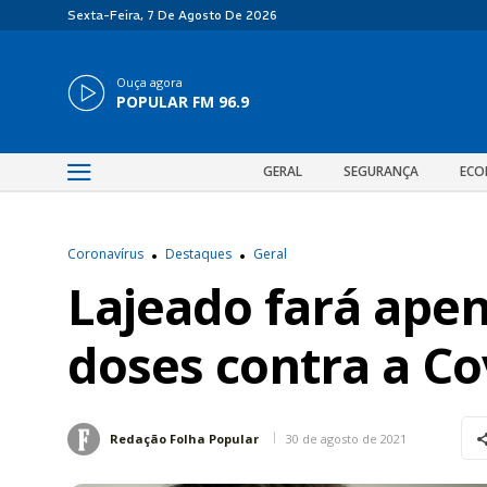
Sexta-Feira, 7 De Agosto De 2026
Ouça agora
POPULAR FM 96.9
GERAL
SEGURANÇA
ECO
Coronavírus
Destaques
Geral
Lajeado fará ape
doses contra a Cov
30 de agosto de 2021
Redação Folha Popular