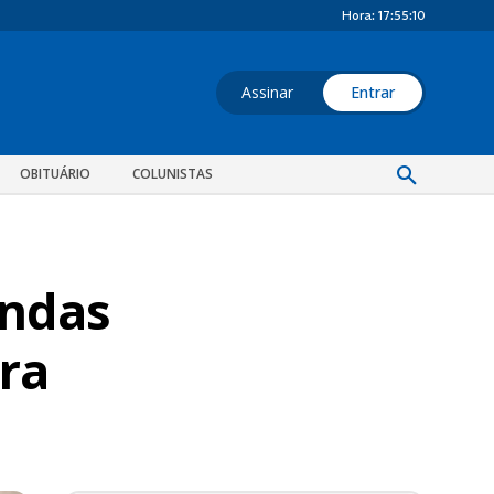
Hora:
17:55:11
Assinar
Entrar
OBITUÁRIO
COLUNISTAS
undas
ira