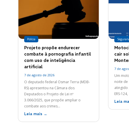
Polícia
Seguran
Projeto propõe endurecer
Motoci
combate à pornografia infantil
cair s
com uso de inteligência
Monte
artificial
7 de agos
7 de agosto de 2026
Um motoc
noite de 
O deputado federal Osmar Terra (MDB-
atingido
RS) apresentou na Câmara dos
Deputados o Projeto de Lei nº
3.066/2025, que propõe ampliar o
Leia ma
combate aos crimes...
Leia mais →