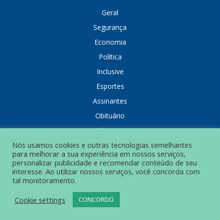
Geral
Segurança
Economia
Política
Inclusive
Esportes
Assinantes
Obituário
Colunistas
Nós usamos cookies e outras tecnologias semelhantes
para melhorar a sua experiência em nossos serviços,
personalizar publicidade e recomendar conteúdo de seu
interesse. Ao utilizar nossos serviços, você concorda com
tal monitoramento.
POLÍTICA DE PRIVACIDADE
Cookie settings
CONCORDO
© Grupo Popular de Comunicação – Todos os direitos reservados.