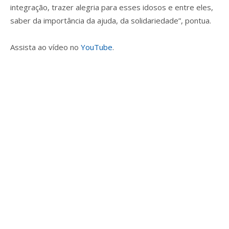
integração, trazer alegria para esses idosos e entre eles,
saber da importância da ajuda, da solidariedade”, pontua.
Assista ao vídeo no
YouTube
.
Lançamento do vídeo aconteceu na tarde de quinta-feira (17/11)