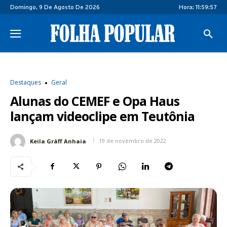
Domingo, 9 De Agosto De 2026
Hora:
11:59:58
Destaques
Geral
Alunas do CEMEF e Opa Haus
lançam videoclipe em Teutônia
19 de novembro de 2022
Keila Gräff Anhaia