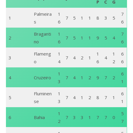
P
C
G
Palmeira
1
7
1
7
5
1
1
8
3
5
s
6
6
Braganti
1
7
2
7
5
1
1
9
5
4
no
6
6
Flameng
1
1
1
6
3
7
4
2
1
4
o
4
6
2
6
1
6
4
Cruzeiro
7
4
1
2
9
7
2
3
1
Fluminen
1
6
5
7
4
1
2
8
7
1
se
3
1
1
5
6
Bahia
7
3
3
1
7
7
0
2
7