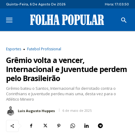
Quinta-Feira, 6 De Agosto De 2026
Hora:
17:03:51
Esportes
Futebol Profissional
Grêmio volta a vencer,
Internacional e Juventude perdem
pelo Brasileirão
Grêmio bateu o Santos, Internacional foi derrotado contra o
Corinthians e Juventude perdeu mais uma, desta vez para o
Atlético Mineiro
6 de maio de 2025
Luis Augusto Huppes