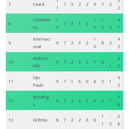
1
5
7
Ceará
7
3
2
2
9
7
2
1
2
Corinthia
1
1
1
-
4
8
7
3
1
3
ns
0
0
2
2
7
Internaci
1
4
9
9
7
2
3
2
8
2
onal
0
2
Atlético-
-
4
10
9
7
2
3
2
7
8
MG
1
2
São
4
11
9
7
1
6
0
6
5
1
Paulo
2
Botafog
3
12
8
7
2
2
3
6
5
1
o
8
1
-
3
13
Grêmio
8
7
2
2
3
6
1
5
8