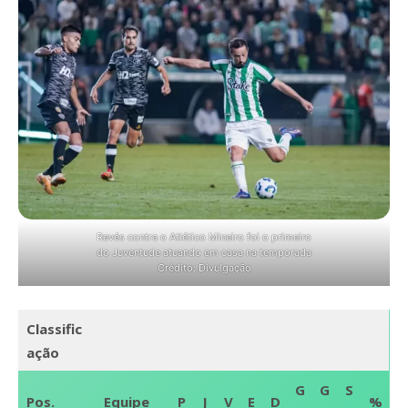
Revés contra o Atlético Mineiro foi o primeiro
do Juventude atuando em casa na temporada
Crédito: Divulgação
Classific
ação
G
G
S
Pos.
Equipe
P
J
V
E
D
%