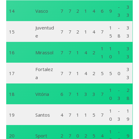
-
3
14
Vasco
7
7
2
1
4
6
9
3
3
Juventud
1
-
3
15
7
7
2
1
4
7
e
5
8
3
1
1
3
16
Mirassol
7
7
1
4
2
1
1
0
3
Fortalez
3
17
7
7
1
4
2
5
5
0
a
3
1
-
2
18
Vitória
6
7
1
3
3
7
0
3
8
1
-
1
19
Santos
4
7
1
1
5
7
0
3
9
1
-
20
Sport
2
7
0
2
5
4
9