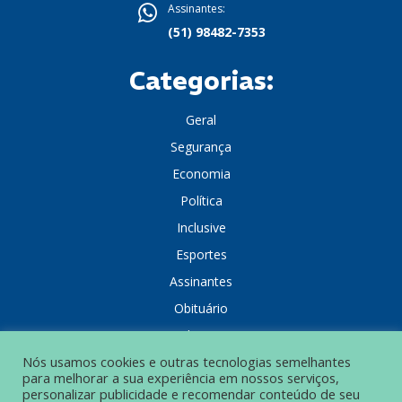
Assinantes:
(51) 98482-7353
Categorias:
Geral
Segurança
Economia
Política
Inclusive
Esportes
Assinantes
Obituário
Colunistas
Nós usamos cookies e outras tecnologias semelhantes
para melhorar a sua experiência em nossos serviços,
personalizar publicidade e recomendar conteúdo de seu