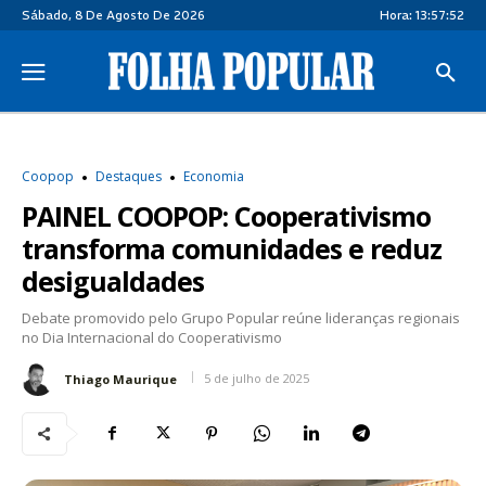
Sábado, 8 De Agosto De 2026
Hora:
13:57:53
Coopop
Destaques
Economia
PAINEL COOPOP: Cooperativismo
transforma comunidades e reduz
desigualdades
Debate promovido pelo Grupo Popular reúne lideranças regionais
no Dia Internacional do Cooperativismo
5 de julho de 2025
Thiago Maurique