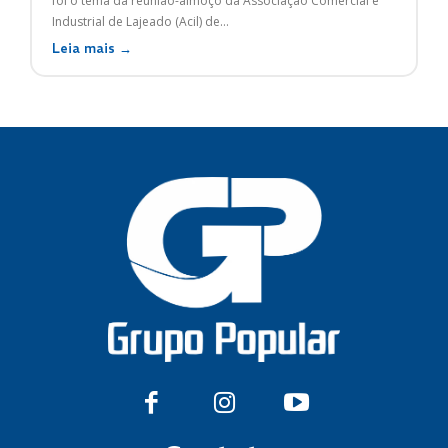
foi o tema da reunião-almoço da Associação Comercial e
Industrial de Lajeado (Acil) de...
Leia mais →