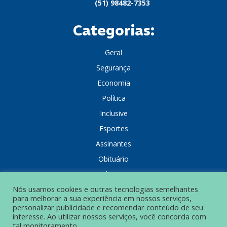
(51) 98482-7353
Categorias:
Geral
Segurança
Economia
Política
Inclusive
Esportes
Assinantes
Obituário
Colunistas
Nós usamos cookies e outras tecnologias semelhantes
para melhorar a sua experiência em nossos serviços,
personalizar publicidade e recomendar conteúdo de seu
interesse. Ao utilizar nossos serviços, você concorda com
tal monitoramento.
POLÍTICA DE PRIVACIDADE