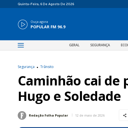
Quinta-Feira, 6 De Agosto De 2026
Ouça agora
POPULAR FM 96.9
GERAL
SEGURANÇA
ECO
Segurança
Trânsito
Caminhão cai de p
Hugo e Soledade
12 de maio de 2026
Redação Folha Popular