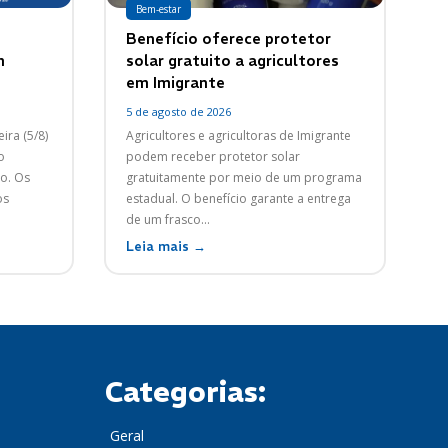
Bem-estar
Benefício oferece protetor
m
solar gratuito a agricultores
em Imigrante
5 de agosto de 2026
ira (5/8)
Agricultores e agricultoras de Imigrante
o
podem receber protetor solar
 Os
gratuitamente por meio de um programa
os
estadual. O benefício garante a entrega
de um frasco...
Leia mais →
Categorias:
Geral