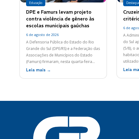
Educação
Destaqu
DPE e Famurs levam projeto
Cruzei
contra violência de gênero às
critér
escolas municipais gaúchas
6 de agos
6 de agosto de 2026
A Admini
do Sul a
A Defensoria Pública do Estado do Rio
(5/8), o
Grande do Sul (DPE/RS) e a Federação das
habitacio
Associações de Municípios do Estado
utilizado
(Famurs) firmaram, nesta quarta-feira...
Leia ma
Leia mais →