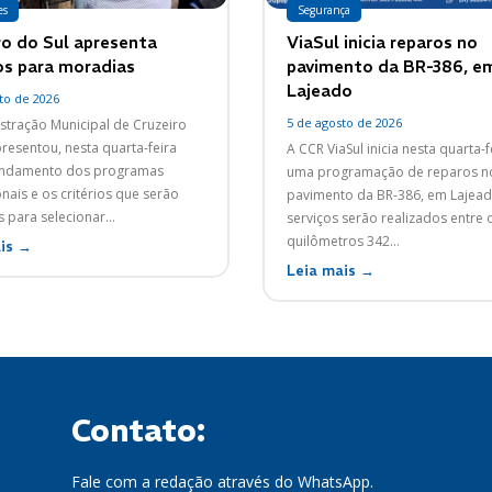
es
Segurança
ro do Sul apresenta
ViaSul inicia reparos no
ios para moradias
pavimento da BR-386, e
Lajeado
to de 2026
5 de agosto de 2026
stração Municipal de Cruzeiro
presentou, nesta quarta-feira
A CCR ViaSul inicia nesta quarta-fe
 andamento dos programas
uma programação de reparos n
nais e os critérios que serão
pavimento da BR-386, em Lajeado.
s para selecionar...
serviços serão realizados entre 
quilômetros 342...
is →
Leia mais →
Contato:
Fale com a redação através do WhatsApp.