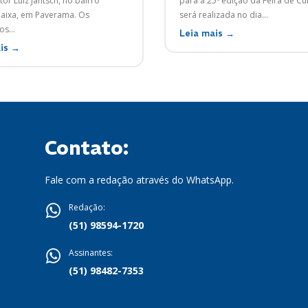
tor Luiz Jantsch, no bairro
para a 25ª edição da Feira de Cu
ixa, em Paverama. Os
será realizada no dia...
s...
Leia mais →
is →
Contato:
Fale com a redação através do WhatsApp.
Redação:
(51) 98594-1720
Assinantes:
(51) 98482-7353