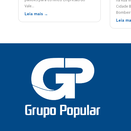
na Rua Vi
Vale...
Cidade Ba
Bombeiro
Leia mais →
Leia ma