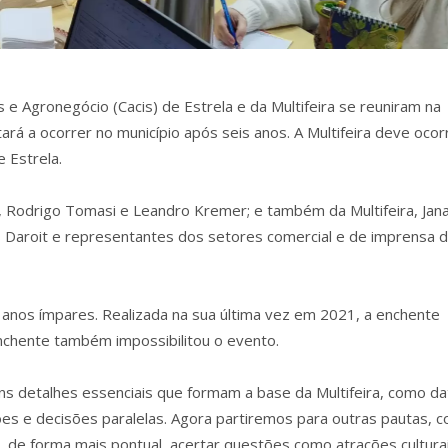
 e Agronegócio (Cacis) de Estrela e da Multifeira se reuniram na
tará a ocorrer no município após seis anos. A Multifeira deve ocor
 Estrela.
s, Rodrigo Tomasi e Leandro Kremer; e também da Multifeira, Jana
s Daroit e representantes dos setores comercial e de imprensa 
 anos ímpares. Realizada na sua última vez em 2021, a enchente
enchente também impossibilitou o evento.
uns detalhes essenciais que formam a base da Multifeira, como da
ões e decisões paralelas. Agora partiremos para outras pautas, 
de forma mais pontual, acertar questões como atrações cultura