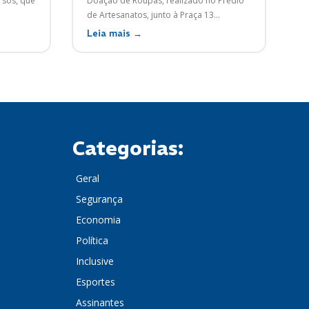
rsos, que
Doação de Roupas, realizado no Prédio
de Artesanatos, junto à Praça 13...
Leia mais →
Categorias:
Geral
Segurança
Economia
Política
Inclusive
Esportes
Assinantes