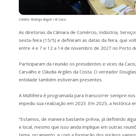
Crédito: Rodrigo Angeli / AI Cacis
As diretorias da Câmara de Comércio, Indústria, Serviços
sexta-feira (15/5) e definiram as datas da feira, que vol
entre 4 e 7 e 12 a 14 de novembro de 2027 no Porto de
Participaram da reunião os presidentes e vices da Caci
Carvalho e Cláudia Argiles da Costa. O vereador Dougla
entidade também estiveram presentes.
A Multifeira é programada para transcorrer sempre nos
impediu sua realização em 2023. Em 2025, a histórica 
“Estamos, de maneira bastante prévia, já definindo alg
e local, mesmo que isso ainda implique em outras reuni
tema, orçamento, e com a formação dos núcleos vamos, 