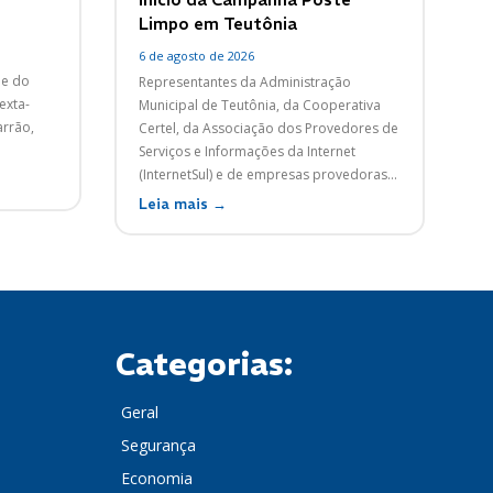
Limpo em Teutônia
6 de agosto de 2026
ne do
Representantes da Administração
exta-
Municipal de Teutônia, da Cooperativa
arrão,
Certel, da Associação dos Provedores de
Serviços e Informações da Internet
(InternetSul) e de empresas provedoras...
Leia mais →
Categorias:
Geral
Segurança
Economia