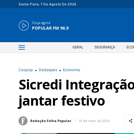
Sexta-Feira, 7 De Agosto De 2026
Ouça agora
POPULAR FM 96.9
GERAL
SEGURANÇA
ECO
Coopop
Destaques
Economia
Sicredi Integraç
jantar festivo
19 de maio de 2026
Redação Folha Popular