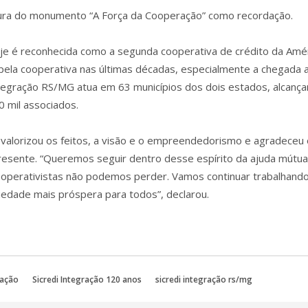
ura do monumento “A Força da Cooperação” como recordação.
je é reconhecida como a segunda cooperativa de crédito da Amé
a pela cooperativa nas últimas décadas, especialmente a chegada 
Integração RS/MG atua em 63 municípios dos dois estados, alcanç
0 mil associados.
r valorizou os feitos, a visão e o empreendedorismo e agradeceu
resente. “Queremos seguir dentro desse espírito da ajuda mútua
operativistas não podemos perder. Vamos continuar trabalhando
edade mais próspera para todos”, declarou.
ração
Sicredi Integração 120 anos
sicredi integração rs/mg