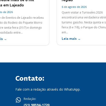
s em Lajeado
6 de agosto de 2026
to de 2026
Quem visitar a Turisvales 2026
encontrará uma verdadeira vitri
 de Eventos de Lajeado recebeu
turismo gaúcho. Nesta quinta e s
ção do Rodeio do Piquete Morro
feira (6 e 7/8), o Parque do Chim
re sexta-feira (31/7) e domingo
em...
nsolidado entre...
Leia mais →
is →
Contato:
Fale com a redação através do WhatsApp.
Redação:
(51) 98594-1720