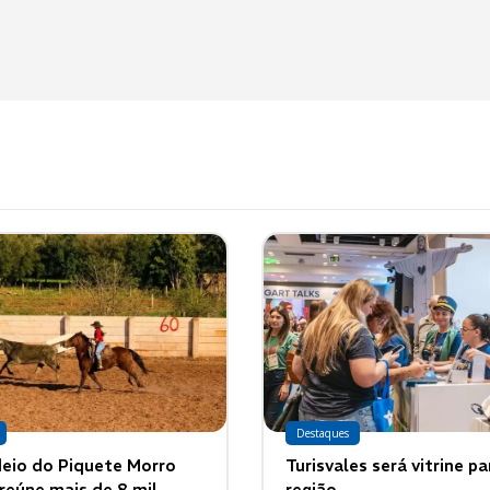
Destaques
eio do Piquete Morro
Turisvales será vitrine pa
reúne mais de 8 mil
região