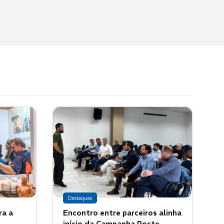
Destaques
ra a
Encontro entre parceiros alinha
início da Campanha Poste