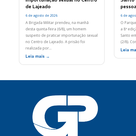
de Lajeado
pessoa
6 de agosto de 2026
6 de agos
A Brigada Militar prendeu, na manhã
O Parque
desta quinta-feira (6/8), um homem
a 8ª edi
suspeito de praticar importunação sexual
Santo ent
no Centro de Lajeado. A prisão foi
(2/8). Co
realizada por...
Leia ma
Leia mais →