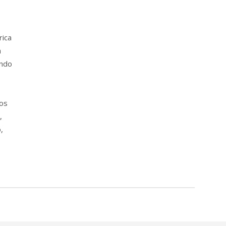
rica
a
ando
 os
,
,