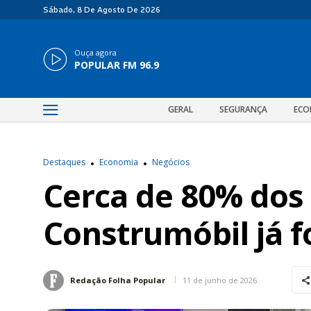
Sábado, 8 De Agosto De 2026
Ouça agora
POPULAR FM 96.9
GERAL
SEGURANÇA
ECO
Destaques
Economia
Negócios
Cerca de 80% dos
Construmóbil já 
11 de junho de 2026
Redação Folha Popular