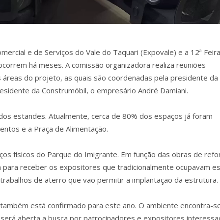
omercial e de Serviços do Vale do Taquari (Expovale) e a 12ª Feir
) ocorrem há meses. A comissão organizadora realiza reuniões
áreas do projeto, as quais são coordenadas pela presidente da
residente da Construmóbil, o empresário André Damiani.
o dos estandes. Atualmente, cerca de 80% dos espaços já foram
entos e a Praça de Alimentação.
os físicos do Parque do Imigrante. Em função das obras de ref
ea para receber os expositores que tradicionalmente ocupavam e
 trabalhos de aterro que vão permitir a implantação da estrutura.
 também está confirmado para este ano. O ambiente encontra-s
 será aberta a busca por patrocinadores e expositores interess