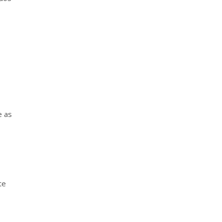
e as
te