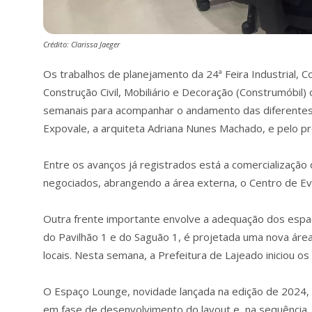
Crédito: Clarissa Jaeger
Os trabalhos de planejamento da 24ª Feira Industrial, C
Construção Civil, Mobiliário e Decoração (Construmóbil
semanais para acompanhar o andamento das diferentes 
Expovale, a arquiteta Adriana Nunes Machado, e pelo p
Entre os avanços já registrados está a comercializaçã
negociados, abrangendo a área externa, o Centro de Ev
Outra frente importante envolve a adequação dos espaç
do Pavilhão 1 e do Saguão 1, é projetada uma nova ár
locais. Nesta semana, a Prefeitura de Lajeado iniciou os
O Espaço Lounge, novidade lançada na edição de 2024,
em fase de desenvolvimento do layout e, na sequência,