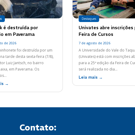
os
Destaques
 é destruída por
Univates abre inscrições
io em Paverama
Feira de Cursos
to de 2026
7 de agosto de 2026
nhonete foi destruída por um
A Universidade do Vale do Taqua
na tarde desta sexta-feira (7/8),
(Univates) está com inscrições a
tor Luiz Jantsch, no bairro
para a 25ª edição da Feira de Cu
ixa, em Paverama. Os
será realizada no dia...
s...
Leia mais →
is →
Contato: