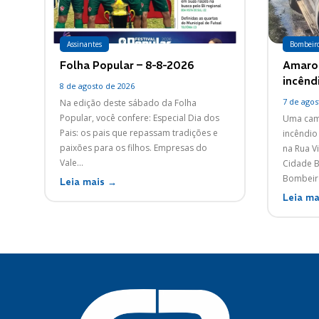
Assinantes
Bombeir
Folha Popular – 8-8-2026
Amarok
incênd
8 de agosto de 2026
7 de agos
Na edição deste sábado da Folha
Popular, você confere: Especial Dia dos
Uma cami
Pais: os pais que repassam tradições e
incêndio 
paixões para os filhos. Empresas do
na Rua Vi
Vale...
Cidade Ba
Bombeiro
Leia mais →
Leia ma