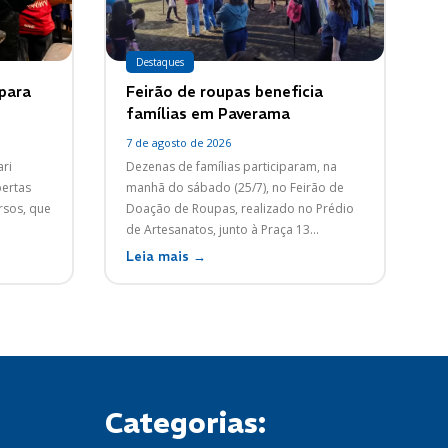
Destaques
 para
Feirão de roupas beneficia
famílias em Paverama
7 de agosto de 2026
ri
Dezenas de famílias participaram, na
bertas
manhã do sábado (25/7), no Feirão de
rsos, que
Doação de Roupas, realizado no Prédio
de Artesanatos, junto à Praça 13...
Leia mais →
Categorias: