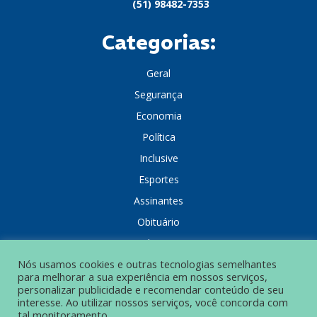
(51) 98482-7353
Categorias:
Geral
Segurança
Economia
Política
Inclusive
Esportes
Assinantes
Obituário
Colunistas
Nós usamos cookies e outras tecnologias semelhantes
para melhorar a sua experiência em nossos serviços,
personalizar publicidade e recomendar conteúdo de seu
interesse. Ao utilizar nossos serviços, você concorda com
tal monitoramento.
POLÍTICA DE PRIVACIDADE