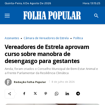
Quinta-Feira, 6 De Agosto De 2026
Hora:
13:15:25
Assinantes
Câmara de Vereadores de Estrela
Política
Vereadores de Estrela aprovam
curso sobre manobra de
desengasgo para gestantes
Ainda, foram criados o Conselho Municipal de Bem-Estar Animal e
a Frente Parlamentar da Resiliência Climática
8 de julho de 2026
Redação Folha Popular