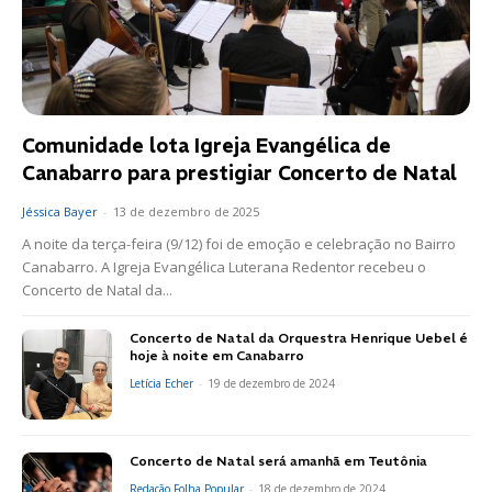
Comunidade lota Igreja Evangélica de
Canabarro para prestigiar Concerto de Natal
Jéssica Bayer
-
13 de dezembro de 2025
A noite da terça-feira (9/12) foi de emoção e celebração no Bairro
Canabarro. A Igreja Evangélica Luterana Redentor recebeu o
Concerto de Natal da...
Concerto de Natal da Orquestra Henrique Uebel é
hoje à noite em Canabarro
Letícia Echer
-
19 de dezembro de 2024
Concerto de Natal será amanhã em Teutônia
Redação Folha Popular
-
18 de dezembro de 2024