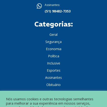
Assinantes:
(51) 98482-7353
Categorias:
Geral
Segurança
Economia
Política
Inclusive
Esportes
Assinantes
Obituário
Colunistas
Nós usamos cookies e outras tecnologias semelhantes
para melhorar a sua experiência em nossos serviços,