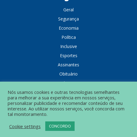
Geral
Segurança
Economia
Política
Inclusive
Esportes
Assinantes
Obituário
Colunistas
Nós usamos cookies e outras tecnologias semelhantes
para melhorar a sua experiência em nossos serviços,
personalizar publicidade e recomendar conteúdo de seu
interesse. Ao utilizar nossos serviços, você concorda com
tal monitoramento.
POLÍTICA DE PRIVACIDADE
Cookie settings
CONCORDO
© Grupo Popular de Comunicação – Todos os direitos reservados.