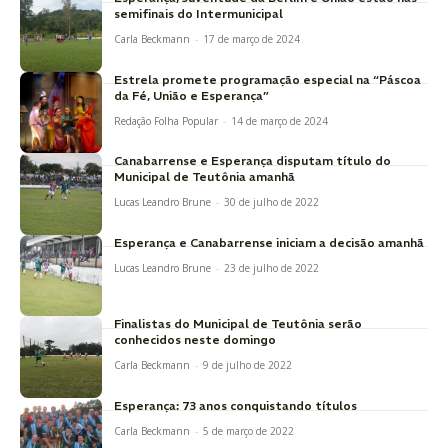
semifinais do Intermunicipal
Carla Beckmann
-
17 de março de 2024
Estrela promete programação especial na “Páscoa
da Fé, União e Esperança”
Redação Folha Popular
-
14 de março de 2024
Canabarrense e Esperança disputam título do
Municipal de Teutônia amanhã
Lucas Leandro Brune
-
30 de julho de 2022
Esperança e Canabarrense iniciam a decisão amanhã
Lucas Leandro Brune
-
23 de julho de 2022
Finalistas do Municipal de Teutônia serão
conhecidos neste domingo
Carla Beckmann
-
9 de julho de 2022
Esperança: 73 anos conquistando títulos
Carla Beckmann
-
5 de março de 2022