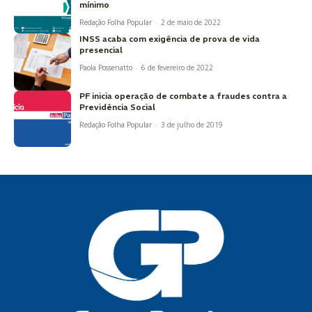
mínimo
Redação Folha Popular
-
2 de maio de 2022
INSS acaba com exigência de prova de vida
presencial
Paola Possenatto
-
6 de fevereiro de 2022
PF inicia operação de combate a fraudes contra a
Previdência Social
Redação Folha Popular
-
3 de julho de 2019