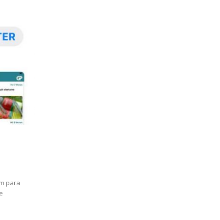
ém para
e