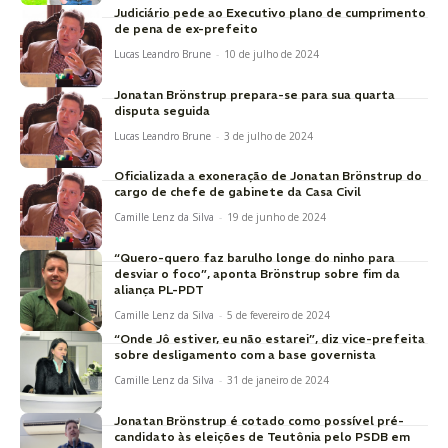
Judiciário pede ao Executivo plano de cumprimento
de pena de ex-prefeito
Lucas Leandro Brune
-
10 de julho de 2024
Jonatan Brönstrup prepara-se para sua quarta
disputa seguida
Lucas Leandro Brune
-
3 de julho de 2024
Oficializada a exoneração de Jonatan Brönstrup do
cargo de chefe de gabinete da Casa Civil
Camille Lenz da Silva
-
19 de junho de 2024
“Quero-quero faz barulho longe do ninho para
desviar o foco”, aponta Brönstrup sobre fim da
aliança PL-PDT
Camille Lenz da Silva
-
5 de fevereiro de 2024
“Onde Jô estiver, eu não estarei”, diz vice-prefeita
sobre desligamento com a base governista
Camille Lenz da Silva
-
31 de janeiro de 2024
Jonatan Brönstrup é cotado como possível pré-
candidato às eleições de Teutônia pelo PSDB em