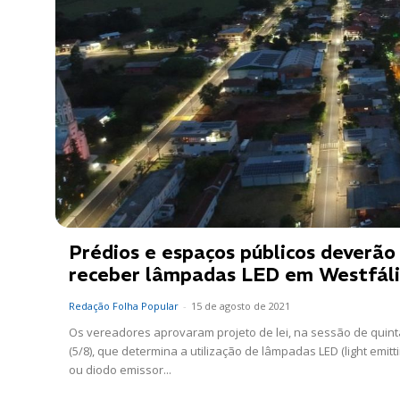
Prédios e espaços públicos deverão
receber lâmpadas LED em Westfál
Redação Folha Popular
-
15 de agosto de 2021
Os vereadores aprovaram projeto de lei, na sessão de quint
(5/8), que determina a utilização de lâmpadas LED (light emitt
ou diodo emissor...