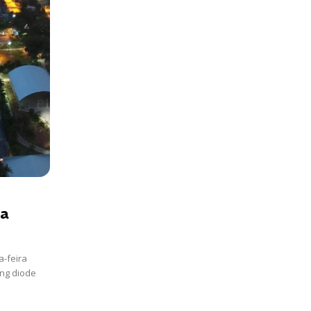
ia
a-feira
ing diode