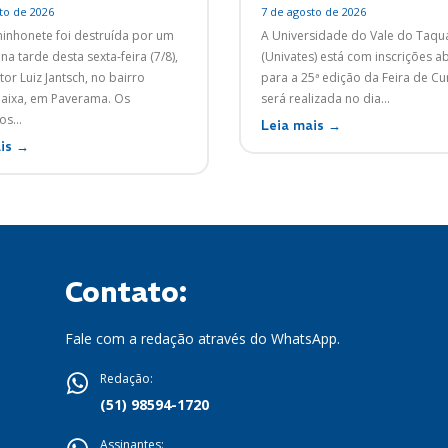
to de 2026
7 de agosto de 2026
nhonete foi destruída por um
A Universidade do Vale do Taqua
na tarde desta sexta-feira (7/8),
(Univates) está com inscrições a
tor Luiz Jantsch, no bairro
para a 25ª edição da Feira de Cu
ixa, em Paverama. Os
será realizada no dia...
s...
Leia mais →
is →
Contato:
Fale com a redação através do WhatsApp.
Redação:
(51) 98594-1720
Assinantes: