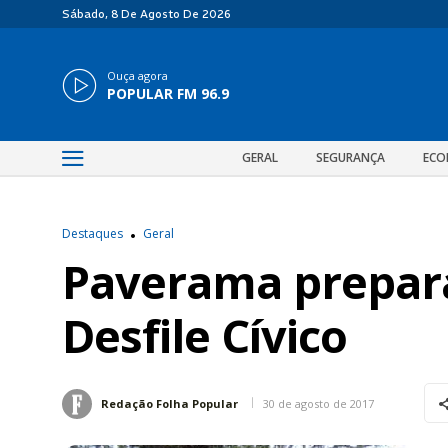
Sábado, 8 De Agosto De 2026
Ouça agora
POPULAR FM 96.9
GERAL
SEGURANÇA
ECO
Destaques
Geral
Paverama prepara-
Desfile Cívico
30 de agosto de 2017
Redação Folha Popular