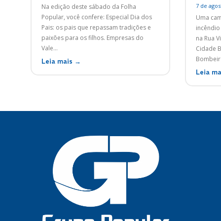
7 de agos
Na edição deste sábado da Folha
Popular, você confere: Especial Dia dos
Uma cami
Pais: os pais que repassam tradições e
incêndio 
paixões para os filhos. Empresas do
na Rua Vi
Vale...
Cidade Ba
Bombeiro
Leia mais →
Leia ma