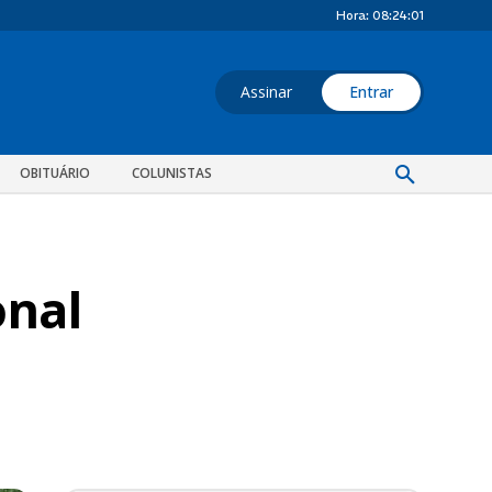
Hora:
08:24:02
Assinar
Entrar
OBITUÁRIO
COLUNISTAS
onal