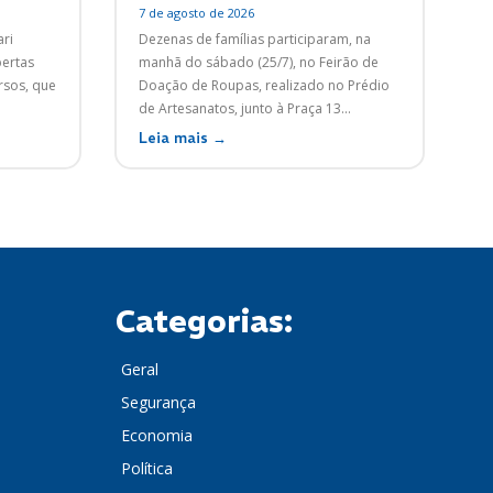
7 de agosto de 2026
ri
Dezenas de famílias participaram, na
bertas
manhã do sábado (25/7), no Feirão de
rsos, que
Doação de Roupas, realizado no Prédio
de Artesanatos, junto à Praça 13...
Leia mais →
Categorias:
Geral
Segurança
Economia
Política