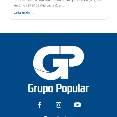
km 24 da ERS-128 (Via Láctea), em...
Leia mais →