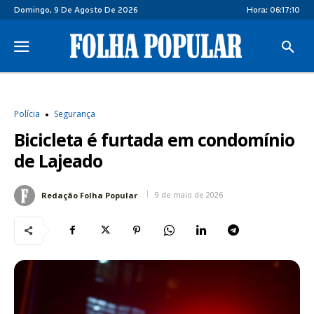
Domingo, 9 De Agosto De 2026
Hora:
06:17:11
Polícia
Segurança
Bicicleta é furtada em condomínio
de Lajeado
9 de maio de 2026
Redação Folha Popular