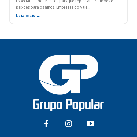
Especial Dia dos Pais: os pais que repassam tradições e
paixões para os filhos. Empresas do Vale...
Leia mais →