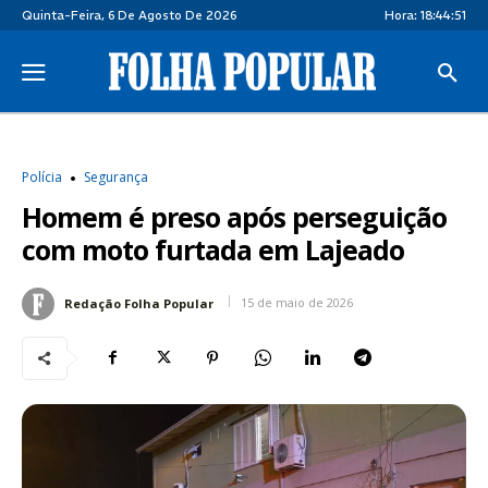
Quinta-Feira, 6 De Agosto De 2026
Hora:
18:44:52
Polícia
Segurança
Homem é preso após perseguição
com moto furtada em Lajeado
15 de maio de 2026
Redação Folha Popular