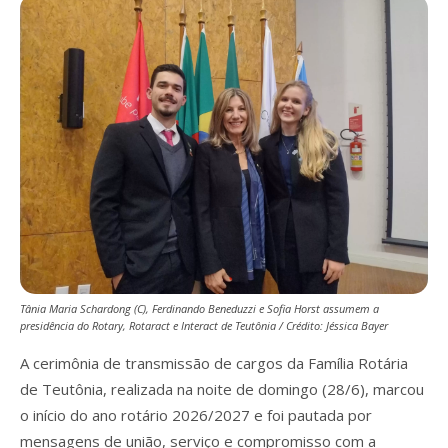
Tânia Maria Schardong (C), Ferdinando Beneduzzi e Sofia Horst assumem a
presidência do Rotary, Rotaract e Interact de Teutônia / Crédito: Jéssica Bayer
A cerimônia de transmissão de cargos da Família Rotária
de Teutônia, realizada na noite de domingo (28/6), marcou
o início do ano rotário 2026/2027 e foi pautada por
mensagens de união, serviço e compromisso com a