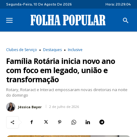
Segunda-Feira, 10 De Agosto De 2026
Hora:
20:29:05
Clubes de Serviço
Destaques
Inclusive
Família Rotária inicia novo ano
com foco em legado, união e
transformação
Rotary, Rotaract e Interact empossaram novas diretorias na noite
do domingo
2 de julho de 2026
Jéssica Bayer