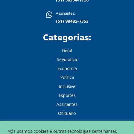
Assinantes:
(51) 98482-7353
Categorias:
Geral
Segurança
Economia
Política
Inclusive
Esportes
Assinantes
Obituário
Colunistas
Nós usamos cookies e outras tecnologias semelhantes