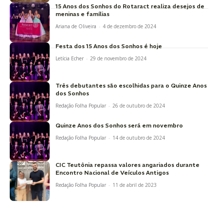
15 Anos dos Sonhos do Rotaract realiza desejos de
meninas e famílias
Ariana de Oliveira
-
4 de dezembro de 2024
Festa dos 15 Anos dos Sonhos é hoje
Letícia Echer
-
29 de novembro de 2024
Três debutantes são escolhidas para o Quinze Anos
dos Sonhos
Redação Folha Popular
-
26 de outubro de 2024
Quinze Anos dos Sonhos será em novembro
Redação Folha Popular
-
14 de outubro de 2024
CIC Teutônia repassa valores angariados durante
Encontro Nacional de Veículos Antigos
Redação Folha Popular
-
11 de abril de 2023