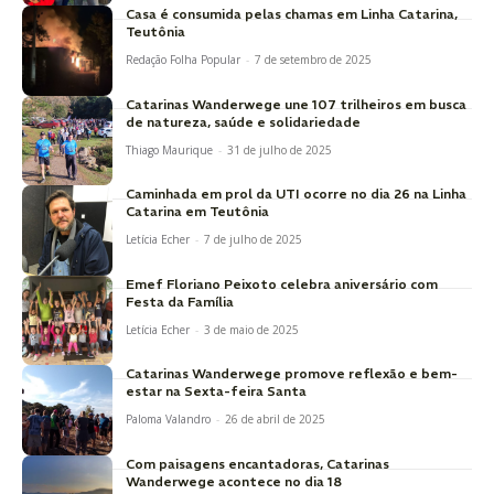
Casa é consumida pelas chamas em Linha Catarina,
Teutônia
Redação Folha Popular
-
7 de setembro de 2025
Catarinas Wanderwege une 107 trilheiros em busca
de natureza, saúde e solidariedade
Thiago Maurique
-
31 de julho de 2025
Caminhada em prol da UTI ocorre no dia 26 na Linha
Catarina em Teutônia
Letícia Echer
-
7 de julho de 2025
Emef Floriano Peixoto celebra aniversário com
Festa da Família
Letícia Echer
-
3 de maio de 2025
Catarinas Wanderwege promove reflexão e bem-
estar na Sexta-feira Santa
Paloma Valandro
-
26 de abril de 2025
Com paisagens encantadoras, Catarinas
Wanderwege acontece no dia 18