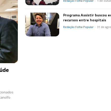
Redação Folha Popular
-
1 de outu
Programa Assistir buscou e
recursos entre hospitais
Redação Folha Popular
-
31 de agos
aúde
rcionados
Ranolfo